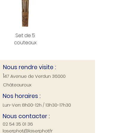
Set de 5
couteaux
Nous rendre visite :
1
47 Avenue de V
erdun
36000
Châteauroux
Nos horaires :
Lun-Ven: 8h00-12h / 13h30-17h30
Nous contacter :
02
54 35 01 36
laserphot@laserphot.fr